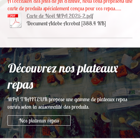
A l'occasion des fêtes de fin d'année, nous vous proposons une
carte de produits spécialement conçus pour vos repas.....
Carte de Noël MPA 2025-2.pdf
Document Adobe Acrobat [388.4 KB]
Découvrez nos plateaux
repas
MPA TRAITEUR propose une gamme de plateaux repas
variés selon la saisonnalité des produits.
Nos plateaux repas